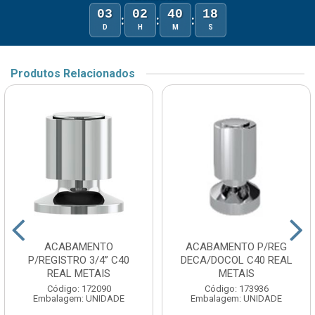
03
02
40
18
:
:
:
D
H
M
S
Produtos Relacionados
ACABAMENTO
ACABAMENTO P/REG
P/REGISTRO 3/4” C40
DECA/DOCOL C40 REAL
REAL METAIS
METAIS
Código: 172090
Código: 173936
Embalagem: UNIDADE
Embalagem: UNIDADE