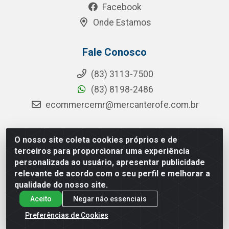
Facebook
Onde Estamos
Fale Conosco
(83) 3113-7500
(83) 8198-2486
ecommercemr@mercanterofe.com.br
O nosso site coleta cookies próprios e de
MR Distribuidora - Rua Hortêncio Ribeiro de Luna, 3777 -
terceiros para proporcionar uma experiência
Distrito Industrial, João Pessoa/PB - CEP 58081-400 -
personalizada ao usuário, apresentar publicidade
CNPJ 35.428.312/0001-85
relevante de acordo com o seu perfil e melhorar a
qualidade do nosso site.
Aceito
Negar não essenciais
Preferências de Cookies