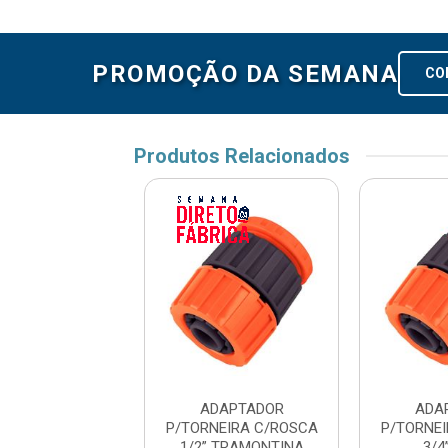
PROMOÇÃO DA SEMANA
CO
Produtos Relacionados
NTO IRRIGACAO
ADAPTADOR
ADA
S 78580/610
P/TORNEIRA C/ROSCA
P/TORNE
AMONTINA
1/2” TRAMONTINA
3/4