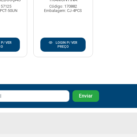
157125
Código: 170882
Código: 170
 PCT-50UN
Embalagem: CJ-4PCS
Embalagem: U
 P/ VER
LOGIN P/ VER
LOGIN P/
ÇO
PREÇO
PREÇO