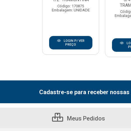
TRAM
digo: 170882
Código: 170875
agem: CJ-4PCS
Embalagem: UNIDADE
Códig
Embalag
LOGIN P/ VER
LOGIN P/ VER
LO
PREÇO
PREÇO
P
Cadastre-se para receber nossas 
Meus Pedidos