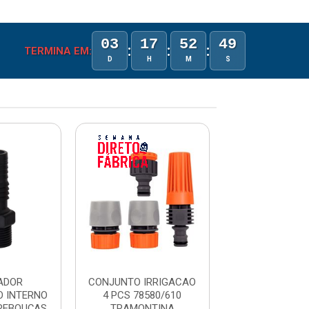
03
17
52
49
:
:
:
TERMINA EM:
D
H
M
S
ADOR
CONJUNTO IRRIGACAO
ADAPTAD
O INTERNO
4 PCS 78580/610
P/TORNEIRA C
 REBOUÇAS
TRAMONTINA
1/2” TRAMO