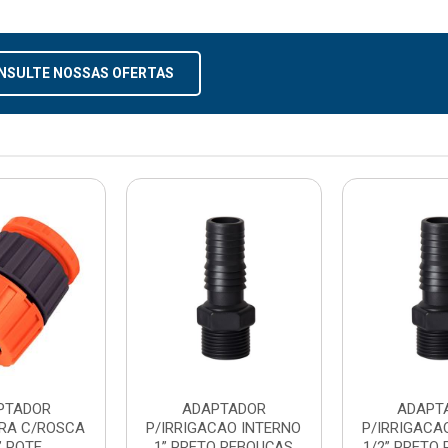
NSULTE NOSSAS OFERTAS
PTADOR
ADAPTADOR
ADAPT
IRA C/ROSCA
P/IRRIGACAO INTERNO
P/IRRIGACA
” POTE
1” PRETO REBOUÇAS
1/2” PRETO