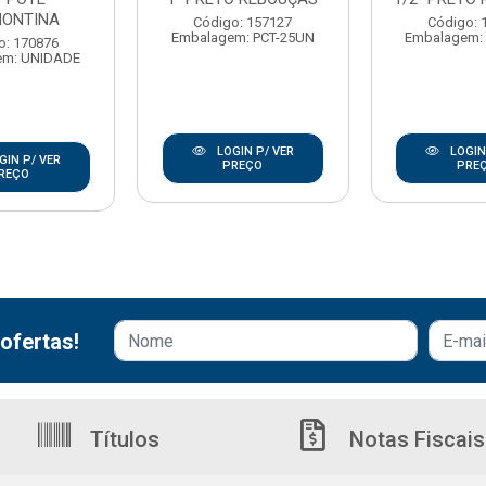
ONTINA
Código: 157127
Código: 
Embalagem: PCT-25UN
Embalagem:
o: 170876
em: UNIDADE
LOGIN P/ VER
LOGIN
GIN P/ VER
PREÇO
PRE
REÇO
ofertas!
Títulos
Notas Fiscais