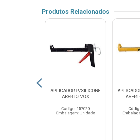
Produtos Relacionados
DOR P/SILICONE
APLICADOR P/SILICONE
APLICADO
TO PROF VOX
ABERTO VOX
ABERT
digo: 157019
Código: 157020
Códig
agem: UNIDADE
Embalagem: Unidade
Embalag