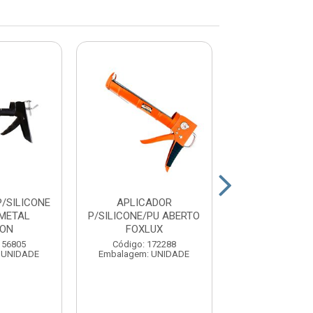
/SILICONE
APLICADOR
APLICADOR P/S
METAL
P/SILICONE/PU ABERTO
ABTO PU 2H T
BON
FOXLUX
Código: 156
156805
Código: 172288
Embalagem: U
 UNIDADE
Embalagem: UNIDADE