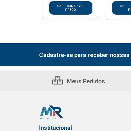
LOGIN P/ VER
LOGIN P/ VER
LO
PREÇO
PREÇO
P
Cadastre-se para receber nossas 
Meus Pedidos
Institucional