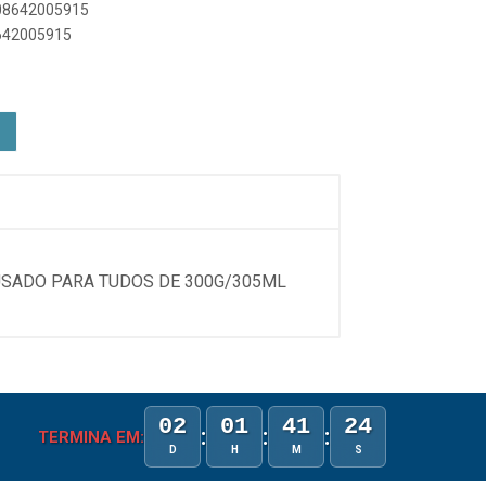
908642005915
8642005915
USADO PARA TUDOS DE 300G/305ML
02
01
41
24
:
:
:
TERMINA EM:
D
H
M
S