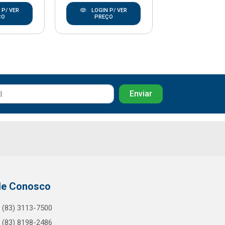
 P/ VER
LOGIN P/ VER
LOGIN P/
ÇO
PREÇO
PREÇO
le Conosco
(83) 3113-7500
(83) 8198-2486