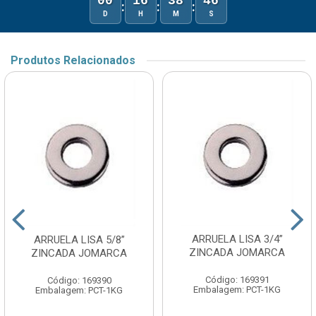
00
16
38
46
:
:
:
D
H
M
S
Produtos Relacionados
ARRUELA LISA 3/4”
ARRUELA LISA 5/8”
ZINCADA JOMARCA
ZINCADA JOMARCA
Código: 169391
Código: 169390
Embalagem: PCT-1KG
Embalagem: PCT-1KG