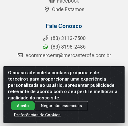
Facebook
Onde Estamos
Fale Conosco
(83) 3113-7500
(83) 8198-2486
ecommercemr@mercanterofe.com.br
O nosso site coleta cookies próprios e de
terceiros para proporcionar uma experiência
MR Distribuidora - Rua Hortêncio Ribeiro de Luna, 3777 -
personalizada ao usuário, apresentar publicidade
Distrito Industrial, João Pessoa/PB - CEP 58081-400 -
CNPJ 35.428.312/0001-85
relevante de acordo com o seu perfil e melhorar a
qualidade do nosso site.
Aceito
Negar não essenciais
Preferências de Cookies