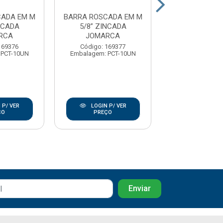
CADA EM M
BARRA ROSCADA EM M
BARRA ROSCA
NCADA
5/8” ZINCADA
3/4” ZINC
RCA
JOMARCA
JOMARC
169376
Código: 169377
Código: 16
 PCT-10UN
Embalagem: PCT-10UN
Embalagem: PC
 P/ VER
LOGIN P/ VER
LOGIN P/
ÇO
PREÇO
PREÇO