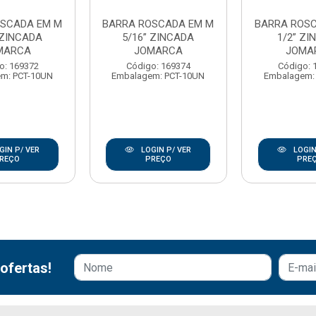
OSCADA EM M
BARRA ROSCADA EM M
BARRA ROS
 ZINCADA
5/16” ZINCADA
1/2” ZI
MARCA
JOMARCA
JOMA
o: 169372
Código: 169374
Código: 
m: PCT-10UN
Embalagem: PCT-10UN
Embalagem:
GIN P/ VER
LOGIN P/ VER
LOGIN
REÇO
PREÇO
PRE
ofertas!