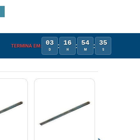
03
16
54
35
:
:
:
TERMINA EM:
D
H
M
S