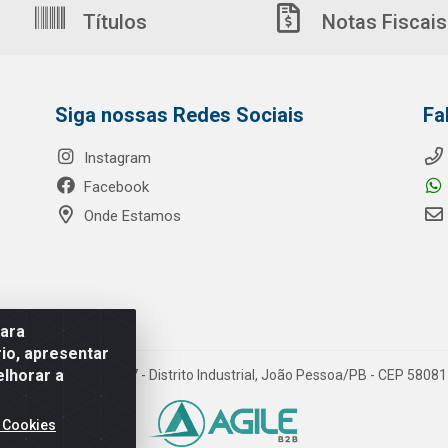
Títulos
Notas Fiscais
Siga nossas Redes Sociais
Fa
Instagram
Facebook
Onde Estamos
para
io, apresentar
elhorar a
o Ribeiro de Luna, 3777 - Distrito Industrial, João Pessoa/PB - CEP 580
 Cookies