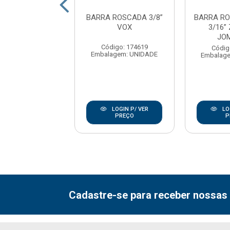
A ROSCADA EM
BARRA ROSCADA 3/8”
BARRA R
7/16” ZINCADA
VOX
3/16”
 JOMARCA
JO
Código: 174619
digo: 171866
Códig
Embalagem: UNIDADE
agem: UNIDADE
Embalage
LOGIN P/ VER
LOGIN P/ VER
LO
PREÇO
PREÇO
P
Cadastre-se para receber nossas 