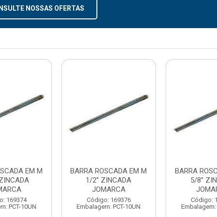
NSULTE NOSSAS OFERTAS
OSCADA EM M
BARRA ROSCADA EM M
BARRA ROS
 ZINCADA
1/2” ZINCADA
5/8” ZI
MARCA
JOMARCA
JOMA
o: 169374
Código: 169376
Código: 
m: PCT-10UN
Embalagem: PCT-10UN
Embalagem: