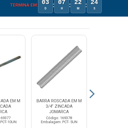
03
07
22
24
:
:
:
TERMINA EM:
D
H
M
S
CADA EM M
BARRA ROSCADA EM M
ARRUELA ZINCA
NCADA
3/4” ZINCADA
- JOMAR
RCA
JOMARCA
Código: 17
169377
Código: 169378
Embalagem: U
 PCT-10UN
Embalagem: PCT- 5UN