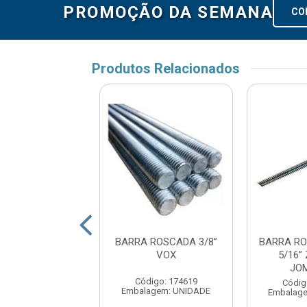
PROMOÇÃO DA SEMANA
CO
Produtos Relacionados
A ROSCADA EM
BARRA ROSCADA 3/8”
BARRA R
7/8” ZINCADA -
VOX
5/16”
JOMARCA
JO
Código: 174619
digo: 171867
Códig
Embalagem: UNIDADE
agem: UNIDADE
Embalage