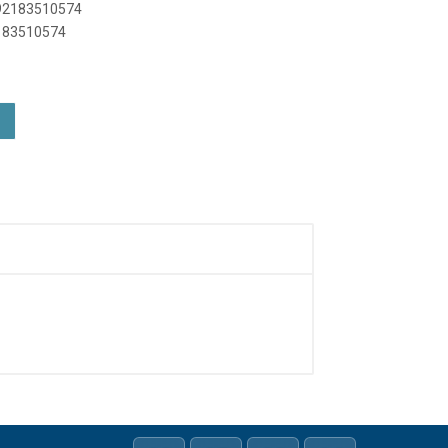
892183510574
2183510574