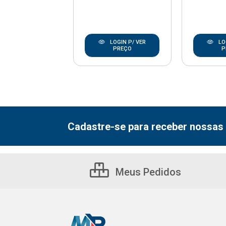
LOGIN P/ VER
LOGIN P/ VER
LO
PREÇO
PREÇO
P
Cadastre-se para receber nossas 
Meus Pedidos