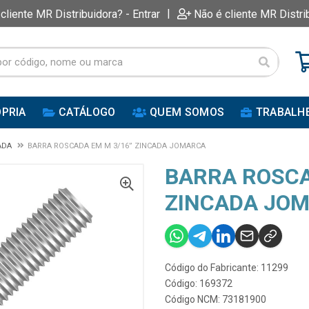
|
 cliente MR Distribuidora? - Entrar
Não é cliente MR Distri
PRIA
CATÁLOGO
QUEM SOMOS
TRABALH
ADA
BARRA ROSCADA EM M 3/16” ZINCADA JOMARCA
BARRA ROSCA
ZINCADA JO
Código do Fabricante: 11299
Código: 169372
Código NCM: 73181900