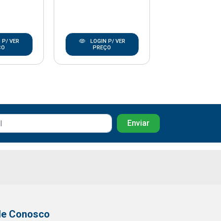
 P/ VER
LOGIN P/ VER
LOGIN P/
ÇO
PREÇO
PREÇO
le Conosco