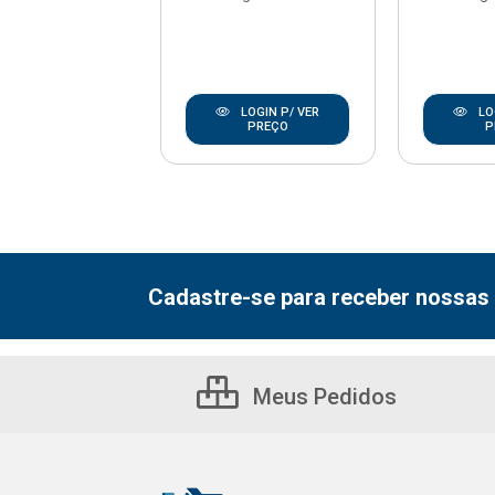
LOGIN P/ VER
LOGIN P/ VER
LO
PREÇO
PREÇO
P
Cadastre-se para receber nossas 
Meus Pedidos