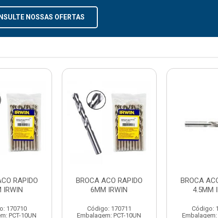
NSULTE NOSSAS OFERTAS
ACO RAPIDO
BROCA ACO RAPIDO
BROCA AC
 IRWIN
6MM IRWIN
4.5MM 
o: 170710
Código: 170711
Código: 
m: PCT-10UN
Embalagem: PCT-10UN
Embalagem: