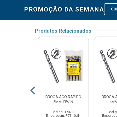
PROMOÇÃO DA SEMANA
CO
Produtos Relacionados
A ACO RAPIDO
BROCA ACO RAPIDO
BROCA 
 TRAMONTINA
5MM IRWIN
4MM
digo: 169327
Código: 170708
Códig
agem: PCT-10UN
Embalagem: PCT-10UN
Embalage