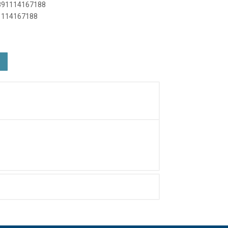
7891114167188
91114167188