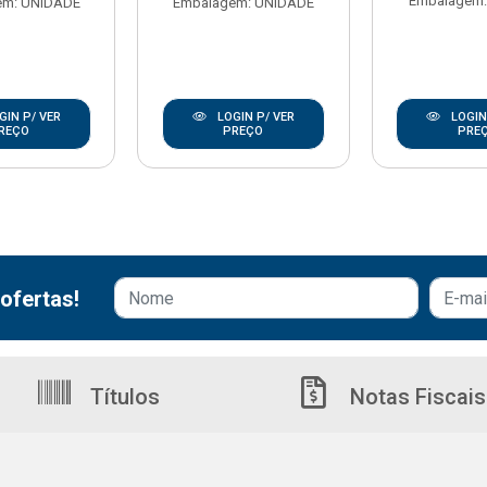
Embalagem:
em: UNIDADE
Embalagem: UNIDADE
GIN P/ VER
LOGIN P/ VER
LOGIN
REÇO
PREÇO
PRE
ofertas!
Títulos
Notas Fiscais