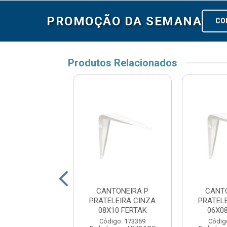
PROMOÇÃO DA SEMANA
CO
Produtos Relacionados
NEIRA P/PRAT
CANTONEIRA P
CANT
9MM 5”X6”VOX
PRATELEIRA CINZA
PRATEL
08X10 FERTAK
06X0
digo: 173882
Código: 173369
Códig