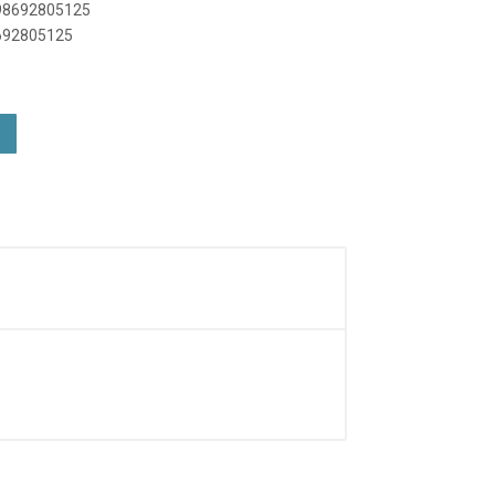
898692805125
8692805125