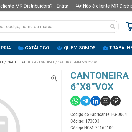
|
 cliente MR Distribuidora? - Entrar
Não é cliente MR Distri
PRIA
CATÁLOGO
QUEM SOMOS
TRABALH
 P/ PRATELEIRA
CANTONEIRA P/PRAT BCO 7MM 6”X8”VOX
CANTONEIRA 
6”X8”VOX
Código do Fabricante: FG-0064
Código: 173883
Código NCM: 72162100