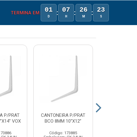
01
07
26
23
:
:
:
TERMINA EM:
D
H
M
S
A P/PRAT
CANTONEIRA P/PRAT
CANTONEIRA 
”X14” VOX
BCO 8MM 10”X12”
BCO 7MM 8”X1
173886
Código: 173885
Código: 173