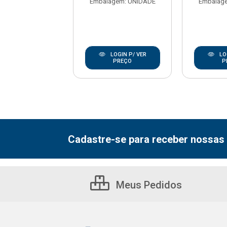
agem: CX-24UN
Embalagem: UNIDADE
Embalag
LOGIN P/ VER
LOGIN P/ VER
LO
PREÇO
PREÇO
P
Cadastre-se para receber nossas 
Meus Pedidos