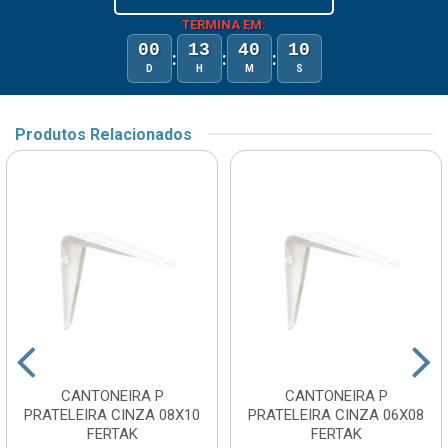
TERMINA EM:
00
13
40
09
:
:
:
D
H
M
S
Produtos Relacionados
CANTONEIRA P
CANTONEIRA P
PRATELEIRA CINZA 08X10
PRATELEIRA CINZA 06X08
FERTAK
FERTAK