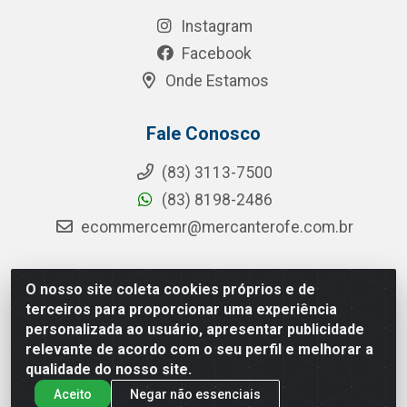
Instagram
Facebook
Onde Estamos
Fale Conosco
(83) 3113-7500
(83) 8198-2486
ecommercemr@mercanterofe.com.br
O nosso site coleta cookies próprios e de
MR Distribuidora - Rua Hortêncio Ribeiro de Luna, 3777 -
terceiros para proporcionar uma experiência
Distrito Industrial, João Pessoa/PB - CEP 58081-400 -
personalizada ao usuário, apresentar publicidade
CNPJ 35.428.312/0001-85
relevante de acordo com o seu perfil e melhorar a
qualidade do nosso site.
Aceito
Negar não essenciais