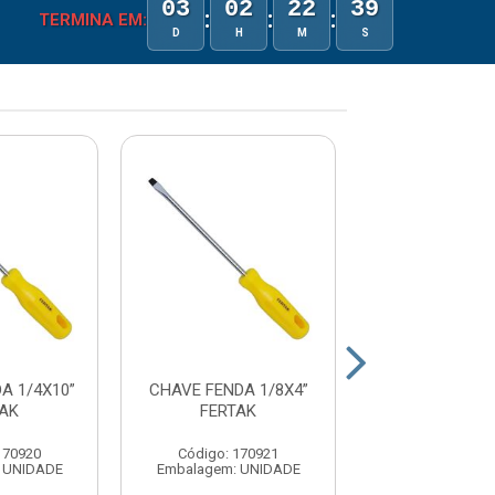
03
02
22
39
:
:
:
TERMINA EM:
D
H
M
S
A 1/4X10”
CHAVE FENDA 1/8X4”
CHAVE FENDA 
TAK
FERTAK
FERTAK
170920
Código: 170921
Código: 17
 UNIDADE
Embalagem: UNIDADE
Embalagem: U