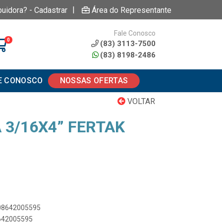
|
buidora? - Cadastrar
Área do Representante
Fale Conosco
0
(83) 3113-7500
(83) 8198-2486
E CONOSCO
NOSSAS OFERTAS
VOLTAR
 3/16X4” FERTAK
908642005595
8642005595