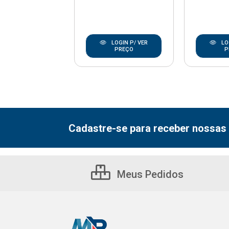
LOGIN P/ VER
LOGIN P/ VER
LO
PREÇO
PREÇO
P
Cadastre-se para receber nossas 
Meus Pedidos