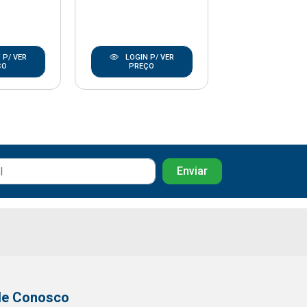
 P/ VER
LOGIN P/ VER
LOGIN P/
ÇO
PREÇO
PREÇO
le Conosco