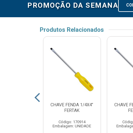
PROMOÇÃO DA SEMANA
CO
Produtos Relacionados
FENDA 5/16X6”
CHAVE FENDA 1/4X4”
CHAVE F
FERTAK
FERTAK
F
digo: 170932
Código: 170914
Códig
agem: UNIDADE
Embalagem: UNIDADE
Embalag