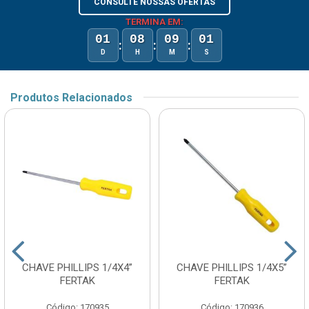
CONSULTE NOSSAS OFERTAS
TERMINA EM:
01
08
09
01
:
:
:
D
H
M
S
Produtos Relacionados
CHAVE PHILLIPS 1/4X4”
CHAVE PHILLIPS 1/4X5”
FERTAK
FERTAK
Código: 170935
Código: 170936