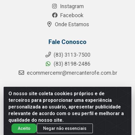
Instagram
Facebook
Onde Estamos
Fale Conosco
(83) 3113-7500
(83) 8198-2486
ecommercemr@mercanterofe.com.br
O nosso site coleta cookies próprios e de
MR Distribuidora - Rua Hortêncio Ribeiro de Luna, 3777 -
terceiros para proporcionar uma experiência
Distrito Industrial, João Pessoa/PB - CEP 58081-400 -
personalizada ao usuário, apresentar publicidade
CNPJ 35.428.312/0001-85
relevante de acordo com o seu perfil e melhorar a
qualidade do nosso site.
Aceito
Negar não essenciais