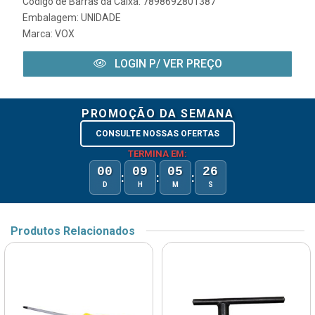
Código de Barras da Caixa: 7898692801387
Embalagem: UNIDADE
Marca:
VOX
LOGIN P/ VER PREÇO
PROMOÇÃO DA SEMANA
CONSULTE NOSSAS OFERTAS
TERMINA EM:
00
09
05
26
:
:
:
D
H
M
S
Produtos Relacionados