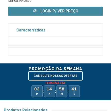
Marca:
KRONA
LOGIN P/ VER PREÇO
Características
PROMOÇÃO DA SEMANA
CONSULTE NOSSAS OFERTAS
TERMINA EM:
03
14
58
41
:
:
:
D
H
M
S
Produtos Relacionados