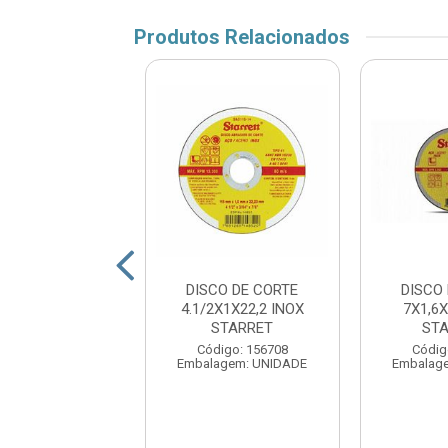
Produtos Relacionados
CO DE CORTE
DISCO DE CORTE
DISCO
X1,6X7/8 INOX
4.1/2X1X22,2 INOX
7X1,6X
STANLE
STARRET
ST
ódigo: 847
Código: 156708
Códig
agem: UNIDADE
Embalagem: UNIDADE
Embalag