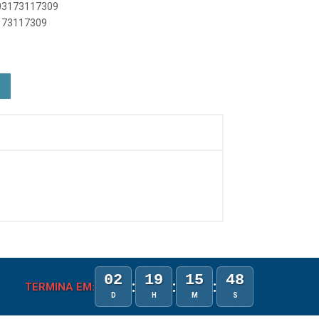
003173117309
3173117309
02
19
15
48
:
:
:
TERMINA EM:
D
H
M
S