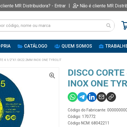
|
 cliente MR Distribuidora? - Entrar
Não é cliente MR Distri
PRIA
CATÁLOGO
QUEM SOMOS
TRABALH
TE 4.1/2”X1.0X22.2MM INOX ONE TYROLIT
DISCO CORTE 
INOX ONE TYR
Código do Fabricante: 0000000
Código: 170772
Código NCM: 68042211