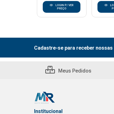
LOGIN P/ VER
LOGIN P/ VER
LO
PREÇO
PREÇO
P
Cadastre-se para receber nossas 
Meus Pedidos
Institucional