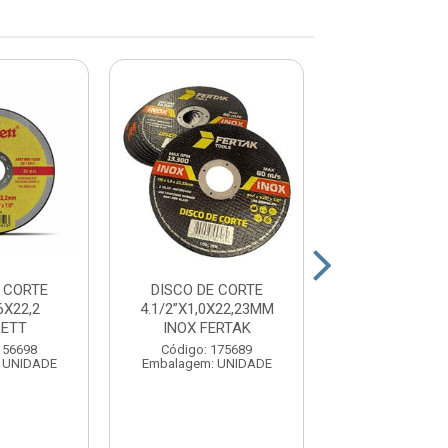
 CORTE
DISCO DE CORTE
DISCO DE COR
6X22,2
4.1/2”X1,0X22,23MM
PLUS FERR
RETT
INOX FERTAK
Código: 11
156698
Código: 175689
Embalagem: U
 UNIDADE
Embalagem: UNIDADE