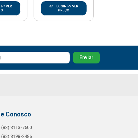
 P/ VER
LOGIN P/ VER
LOGIN P/
ÇO
PREÇO
PREÇO
le Conosco
(83) 3113-7500
(83) 8198-2486