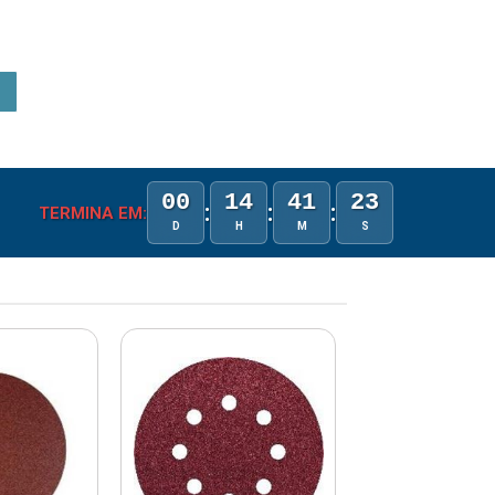
00
14
41
23
:
:
:
TERMINA EM:
D
H
M
S