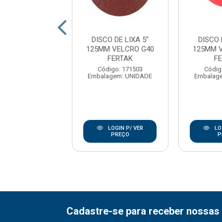
O DE LIXA 5”
DISCO DE LIXA 5”
DISCO 
 VELCRO G240
125MM VELCRO G40
125MM 
FERTAK
FERTAK
F
digo: 171510
Código: 171503
Códig
agem: UNIDADE
Embalagem: UNIDADE
Embalag
LOGIN P/ VER
LOGIN P/ VER
LO
PREÇO
PREÇO
P
Cadastre-se para receber nossas 