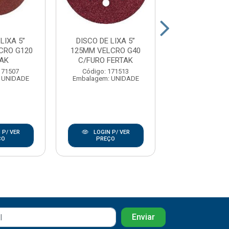
LIXA 5”
DISCO DE LIXA 5”
DISCO DE LI
CRO G120
125MM VELCRO G40
125MM VELCR
TAK
C/FURO FERTAK
FERTAK
171507
Código: 171513
Código: 17
 UNIDADE
Embalagem: UNIDADE
Embalagem: U
 P/ VER
LOGIN P/ VER
LOGIN P/
ÇO
PREÇO
PREÇO