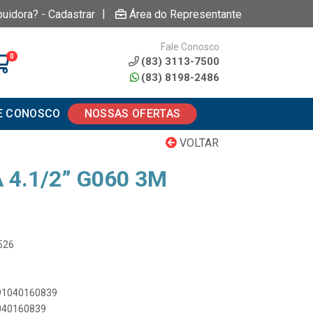
|
buidora? - Cadastrar
Área do Representante
Fale Conosco
0
(83) 3113-7500
(83) 8198-2486
E CONOSCO
NOSSAS OFERTAS
VOLTAR
 4.1/2” G060 3M
526
891040160839
1040160839