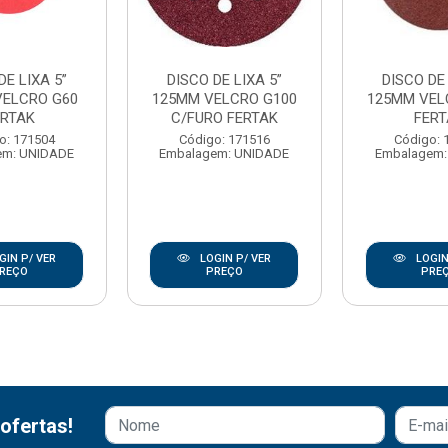
DE LIXA 5”
DISCO DE LIXA 5”
DISCO DE 
VELCRO G60
125MM VELCRO G100
125MM VEL
ERTAK
C/FURO FERTAK
FER
o: 171504
Código: 171516
Código: 
em: UNIDADE
Embalagem: UNIDADE
Embalagem:
GIN P/ VER
LOGIN P/ VER
LOGIN
REÇO
PREÇO
PRE
ofertas!