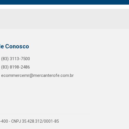
le Conosco
(83) 3113-7500
(83) 8198-2486
ecommercemr@mercanterofe.com.br
81-400 - CNPJ 35.428.312/0001-85