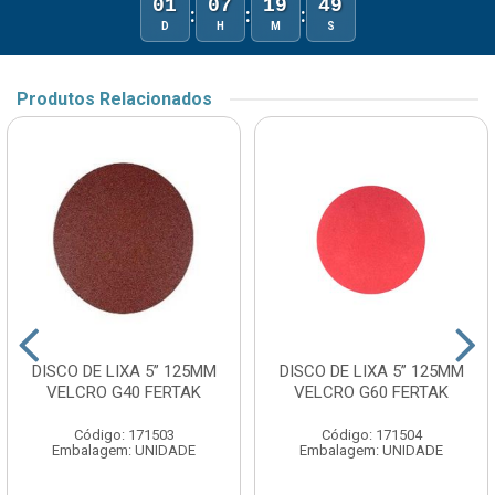
01
07
19
49
:
:
:
D
H
M
S
Produtos Relacionados
DISCO DE LIXA 5” 125MM
DISCO DE LIXA 5” 125MM
VELCRO G40 FERTAK
VELCRO G60 FERTAK
Código: 171503
Código: 171504
Embalagem: UNIDADE
Embalagem: UNIDADE