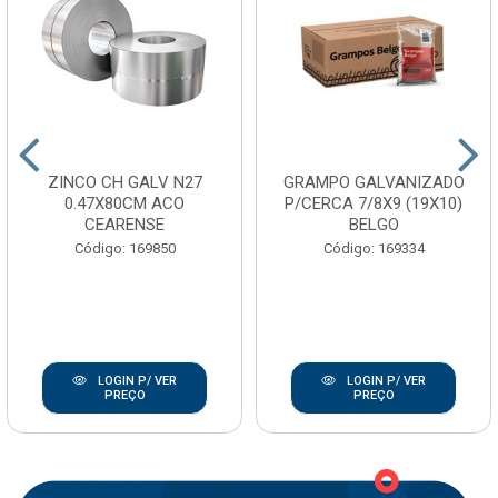
ZINCO CH GALV N27
GRAMPO GALVANIZADO
0.47X80CM ACO
P/CERCA 7/8X9 (19X10)
CEARENSE
BELGO
Código: 169850
Código: 169334
LOGIN P/ VER
LOGIN P/ VER
PREÇO
PREÇO