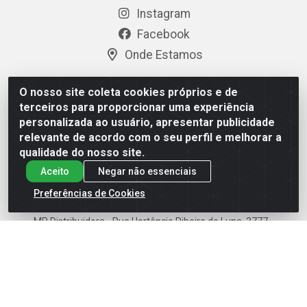
Instagram
Facebook
Onde Estamos
O nosso site coleta cookies próprios e de
Fale Conosco
terceiros para proporcionar uma experiência
personalizada ao usuário, apresentar publicidade
(83) 3113-7500
relevante de acordo com o seu perfil e melhorar a
(83) 8198-2486
qualidade do nosso site.
ecommercemr@mercanterofe.com.br
Aceito
Negar não essenciais
Preferências de Cookies
MR Distribuidora - Rua Hortêncio Ribeiro de Luna, 3777 -
Distrito Industrial, João Pessoa/PB - CEP 58081-400 - CNPJ
35.428.312/0001-85