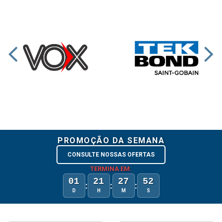
PROMOÇÃO DA SEMANA
CONSULTE NOSSAS OFERTAS
TERMINA EM:
01
21
27
52
:
:
:
D
H
M
S