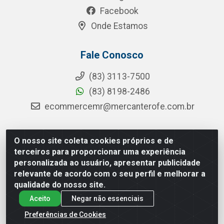
Facebook
Onde Estamos
Fale Conosco
(83) 3113-7500
(83) 8198-2486
ecommercemr@mercanterofe.com.br
O nosso site coleta cookies próprios e de
MR Distribuidora - Rua Hortêncio Ribeiro de Luna, 3777 -
terceiros para proporcionar uma experiência
Distrito Industrial, João Pessoa/PB - CEP 58081-400 -
personalizada ao usuário, apresentar publicidade
CNPJ 35.428.312/0001-85
relevante de acordo com o seu perfil e melhorar a
qualidade do nosso site.
Aceito
Negar não essenciais
Preferências de Cookies