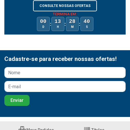
CONSULTE NOSSAS OFERTAS
TERMINA EM:
00
13
28
40
:
:
:
D
H
M
S
Cadastre-se para receber nossas ofertas!