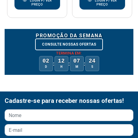
LOGIN P/ VER
LOGIN P/ VER
PREÇO
PREÇO
PROMOÇÃO DA SEMANA
CONSULTE NOSSAS OFERTAS
TERMINA EM:
02
12
07
24
:
:
:
D
H
M
S
Cadastre-se para receber nossas ofertas!