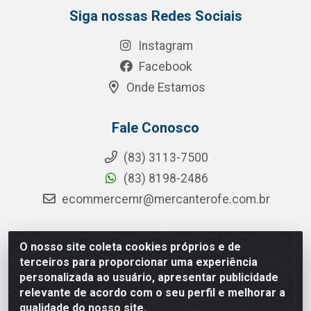
Siga nossas Redes Sociais
Instagram
Facebook
Onde Estamos
Fale Conosco
(83) 3113-7500
(83) 8198-2486
ecommercemr@mercanterofe.com.br
O nosso site coleta cookies próprios e de
MR Distribuidora - Rua Hortêncio Ribeiro de Luna, 3777 -
terceiros para proporcionar uma experiência
Distrito Industrial, João Pessoa/PB - CEP 58081-400 - CNPJ
personalizada ao usuário, apresentar publicidade
35.428.312/0001-85
relevante de acordo com o seu perfil e melhorar a
qualidade do nosso site.