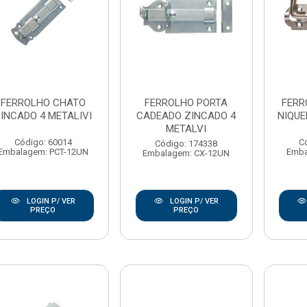
FERROLHO CHATO
FERROLHO PORTA
FERR
INCADO 4 METALIVI
CADEADO ZINCADO 4
NIQUE
METALVI
Código: 60014
C
Código: 174338
Embalagem: PCT-12UN
Emba
Embalagem: CX-12UN
LOGIN P/ VER
LOGIN P/ VER
PREÇO
PREÇO