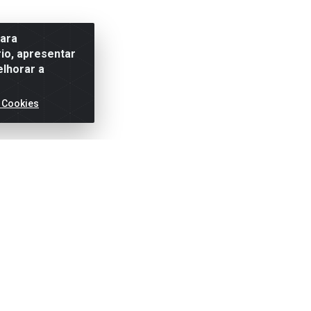
para
io, apresentar
elhorar a
 Cookies