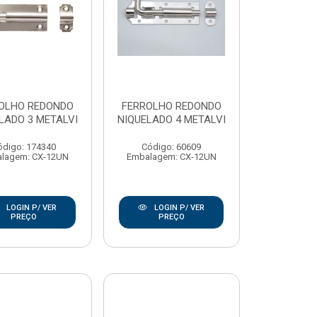
OLHO REDONDO
FERROLHO REDONDO
LADO 3 METALVI
NIQUELADO 4 METALVI
ódigo: 174340
Código: 60609
lagem: CX-12UN
Embalagem: CX-12UN
LOGIN P/ VER
LOGIN P/ VER
PREÇO
PREÇO