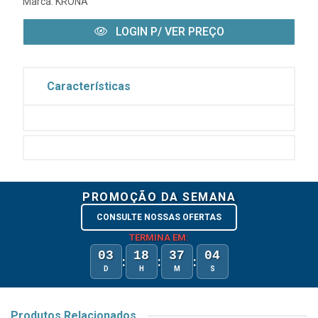
Marca:
KRONA
LOGIN P/ VER PREÇO
Características
PROMOÇÃO DA SEMANA
CONSULTE NOSSAS OFERTAS
TERMINA EM:
03
18
37
04
:
:
:
D
H
M
S
Produtos Relacionados