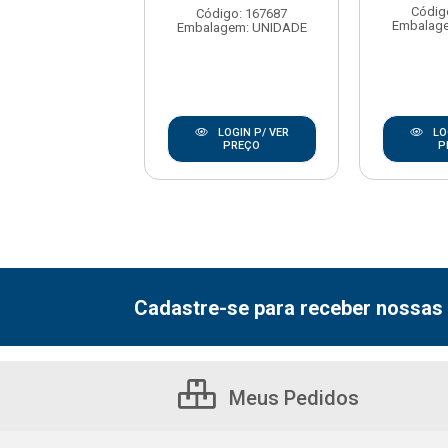
ódigo: 596
Códig
Código: 167687
agem: UNIDADE
Embalag
Embalagem: UNIDADE
LOGIN P/ VER
LOGIN P/ VER
LO
PREÇO
PREÇO
P
Cadastre-se para receber nossas 
Meus Pedidos