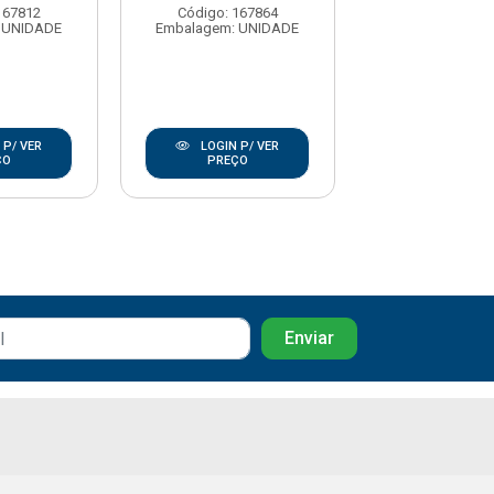
TUBOZA
167812
Código: 167864
 UNIDADE
Embalagem: UNIDADE
Código: 176
Embalagem: U
 P/ VER
LOGIN P/ VER
LOGIN P/
ÇO
PREÇO
PREÇO