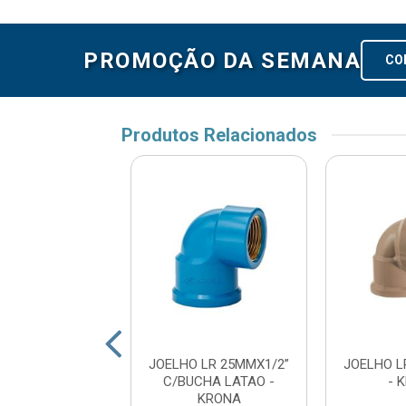
PROMOÇÃO DA SEMANA
CO
Produtos Relacionados
O LR 20MMX1/2
JOELHO LR 25MMX1/2”
JOELHO L
MULTILIT
C/BUCHA LATAO -
- 
KRONA