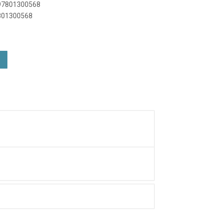
897801300568
7801300568