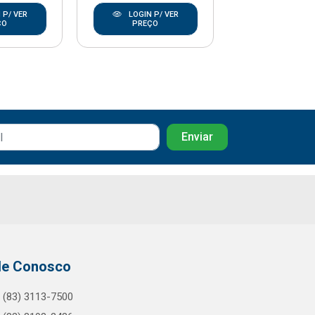
 P/ VER
LOGIN P/ VER
LOGIN P/
ÇO
PREÇO
PREÇO
le Conosco
(83) 3113-7500