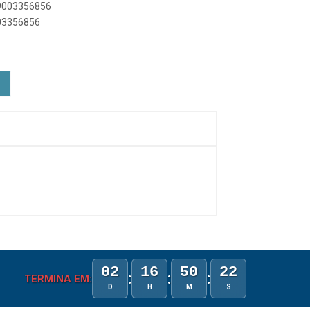
89003356856
003356856
02
16
50
22
:
:
:
TERMINA EM:
D
H
M
S