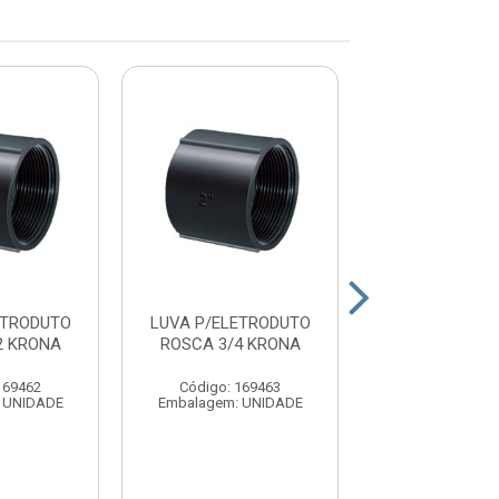
ETRODUTO
LUVA P/ELETRODUTO
LUVA P/ELET
2 KRONA
ROSCA 3/4 KRONA
ROSCA 1.1/2
169462
Código: 169463
Código: 16
 UNIDADE
Embalagem: UNIDADE
Embalagem: P