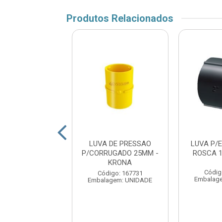
Produtos Relacionados
UVA PARA
LUVA DE PRESSAO
LUVA P/
RODUTO ROSCA
P/CORRUGADO 25MM -
ROSCA 1
” PLASTSENA
KRONA
Códig
digo: 177268
Código: 167731
Embalag
agem: UNIDADE
Embalagem: UNIDADE