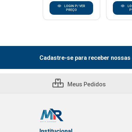
LOGIN P/ VER
LOGIN P/ VER
LO
PREÇO
PREÇO
P
Cadastre-se para receber nossas 
Meus Pedidos
Institucional