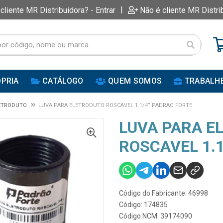
|
 cliente MR Distribuidora? - Entrar
Não é cliente MR Distri
PRIA
CATÁLOGO
QUEM SOMOS
TRABALH
LETRODUTO
LUVA PARA ELETRODUTO ROSCAVEL 1.1/4” PADRAO FORTE
LUVA PARA E
ROSCAVEL 1.
Código do Fabricante: 46998
Código: 174835
Código NCM: 39174090