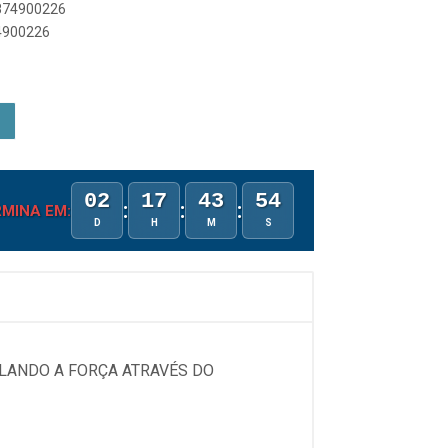
8874900226
74900226
02
17
43
54
:
:
:
MINA EM:
D
H
M
S
LANDO A FORÇA ATRAVÉS DO