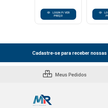
LOGIN P/ VER
LOGIN P/ VER
LO
PREÇO
PREÇO
P
Cadastre-se para receber nossas 
Meus Pedidos