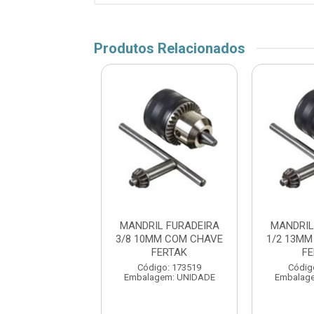
Produtos Relacionados
IL FURADEIRA
MANDRIL FURADEIRA
MANDRIL
0MM COM CHAVE
3/8 10MM COM CHAVE
1/2 13M
VOX
FERTAK
F
digo: 161049
Código: 173519
Códig
agem: UNIDADE
Embalagem: UNIDADE
Embalag