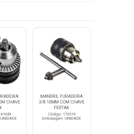
URADEIRA
MANDRIL FURADEIRA
MANDRIL FUR
OM CHAVE
3/8 10MM COM CHAVE
1/2 13MM COM
X
FERTAK
FERTAK
161049
Código: 173519
Código: 173
 UNIDADE
Embalagem: UNIDADE
Embalagem: U