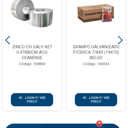
ZINCO CH GALV N27
GRAMPO GALVANIZADO
0.47X80CM ACO
P/CERCA 7/8X9 (19X10)
CEARENSE
BELGO
Código: 169850
Código: 169334
LOGIN P/ VER
LOGIN P/ VER
PREÇO
PREÇO