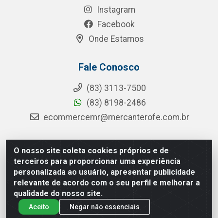
Instagram
Facebook
Onde Estamos
Fale Conosco
(83) 3113-7500
(83) 8198-2486
ecommercemr@mercanterofe.com.br
O nosso site coleta cookies próprios e de
MR Distribuidora - Rua Hortêncio Ribeiro de Luna, 3777 -
terceiros para proporcionar uma experiência
Distrito Industrial, João Pessoa/PB - CEP 58081-400 - CNPJ
personalizada ao usuário, apresentar publicidade
35.428.312/0001-85
relevante de acordo com o seu perfil e melhorar a
qualidade do nosso site.
Aceito
Negar não essenciais