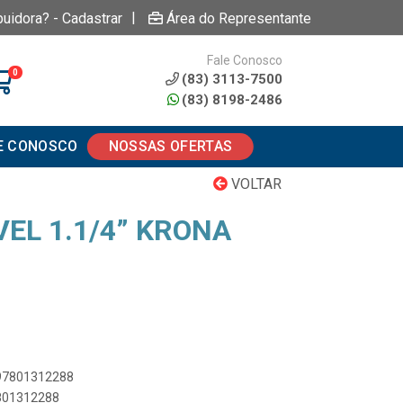
|
buidora? - Cadastrar
Área do Representante
Fale Conosco
0
(83) 3113-7500
(83) 8198-2486
E CONOSCO
NOSSAS OFERTAS
VOLTAR
EL 1.1/4” KRONA
897801312288
7801312288