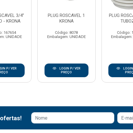
SCAVEL 3/4”
PLUG ROSCAVEL 1
PLUG ROSCA
O - KRONA
KRONA
TUBO
o: 167654
Código: 8078
Código: 
em: UNIDADE
Embalagem: UNIDADE
Embalagem:
GIN P/ VER
LOGIN P/ VER
LOGIN
REÇO
PREÇO
PRE
ofertas!