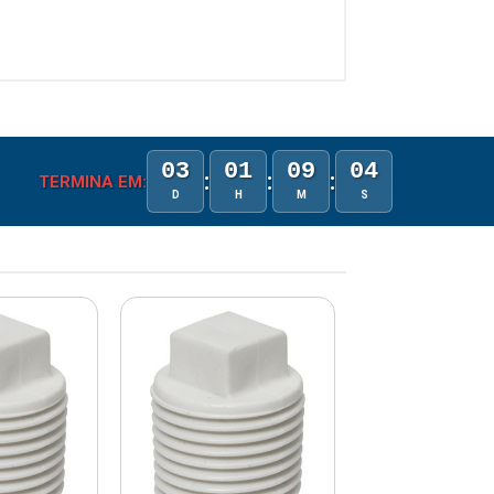
03
01
09
04
:
:
:
TERMINA EM:
D
H
M
S