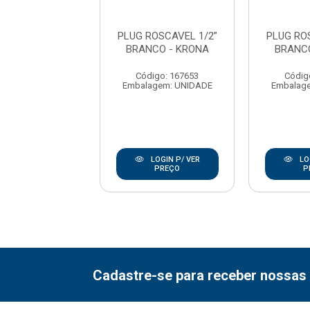
ROSCAVEL 1/2”
PLUG ROSCAVEL 1/2”
PLUG RO
TUBOZAN
BRANCO - KRONA
BRANC
digo: 176377
Código: 167653
Códig
agem: UNIDADE
Embalagem: UNIDADE
Embalag
LOGIN P/ VER
LOGIN P/ VER
LO
PREÇO
PREÇO
P
Cadastre-se para receber nossas 