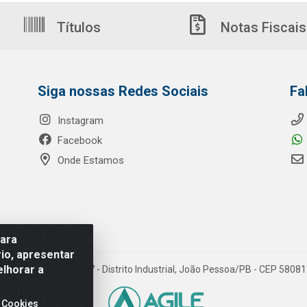
Títulos
Notas Fiscais
Siga nossas Redes Sociais
Fa
Instagram
Facebook
Onde Estamos
para
io, apresentar
elhorar a
o Ribeiro de Luna, 3777 - Distrito Industrial, João Pessoa/PB - CEP 580
 Cookies