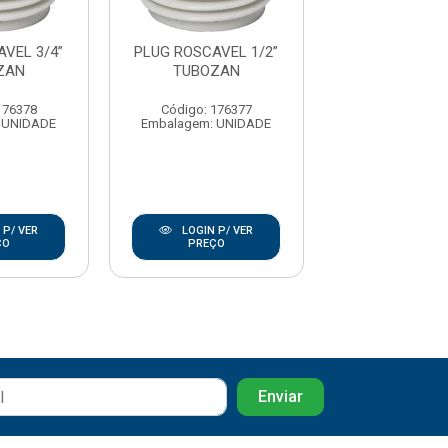
VEL 3/4”
PLUG ROSCAVEL 1/2”
PLUG ROSCAVE
ZAN
TUBOZAN
BRANCO - K
176378
Código: 176377
Código: 167
 UNIDADE
Embalagem: UNIDADE
Embalagem: U
 P/ VER
LOGIN P/ VER
LOGIN P/
ÇO
PREÇO
PREÇO