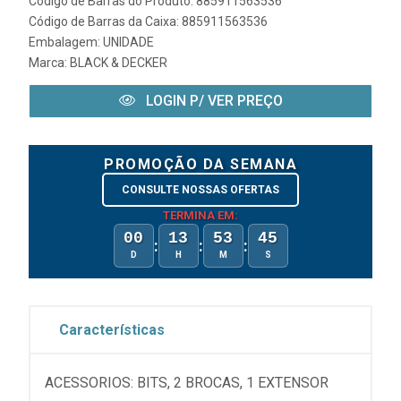
Código de Barras do Produto: 885911563536
Código de Barras da Caixa: 885911563536
Embalagem: UNIDADE
Marca:
BLACK & DECKER
LOGIN P/ VER PREÇO
PROMOÇÃO DA SEMANA
CONSULTE NOSSAS OFERTAS
TERMINA EM:
00
13
53
45
:
:
:
D
H
M
S
Características
ACESSORIOS: BITS, 2 BROCAS, 1 EXTENSOR