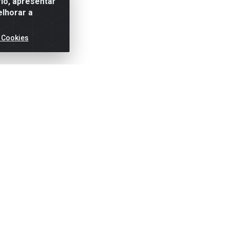
io, apresentar
elhorar a
 Cookies