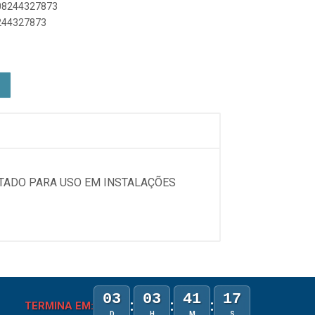
908244327873
8244327873
ETADO PARA USO EM INSTALAÇÕES
03
03
41
17
:
:
:
TERMINA EM:
D
H
M
S