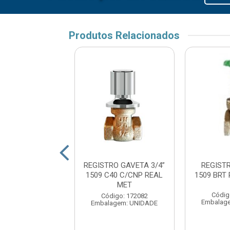
Produtos Relacionados
TRO GAVET 1/2
REGISTRO GAVETA 3/4”
REGIST
ABS CROM C50
1509 C40 C/CNP REAL
1509 BRT
AL METAIS
MET
Códig
digo: 173988
Código: 172082
Embalag
agem: UNIDADE
Embalagem: UNIDADE