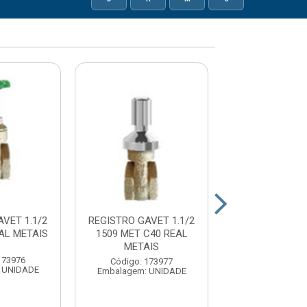
VET 1.1/2
REGISTRO GAVET 1.1/2
REGISTRO GAVE
AL METAIS
1509 MET C40 REAL
1509 BRT REAL
METAIS
173976
Código: 17
Código: 173977
 UNIDADE
Embalagem: U
Embalagem: UNIDADE