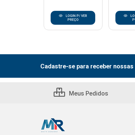
LOGIN P/ VER
LOGIN P/ VER
LO
PREÇO
PREÇO
P
Cadastre-se para receber nossas 
Meus Pedidos