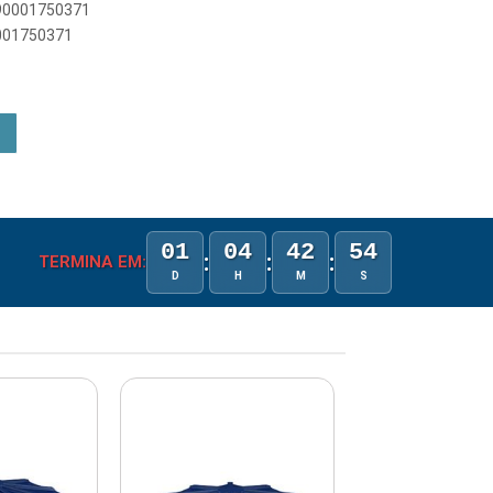
890001750371
0001750371
01
04
42
53
:
:
:
TERMINA EM:
D
H
M
S