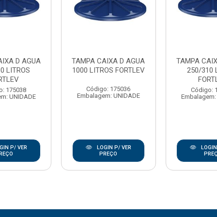
AIXA D AGUA
TAMPA CAIXA D AGUA
TAMPA CAIX
10 LITROS
1000 LITROS FORTLEV
250/310 
RTLEV
FORT
Código: 175036
o: 175038
Código: 
Embalagem: UNIDADE
em: UNIDADE
Embalagem:
GIN P/ VER
LOGIN P/ VER
LOGIN
REÇO
PREÇO
PRE