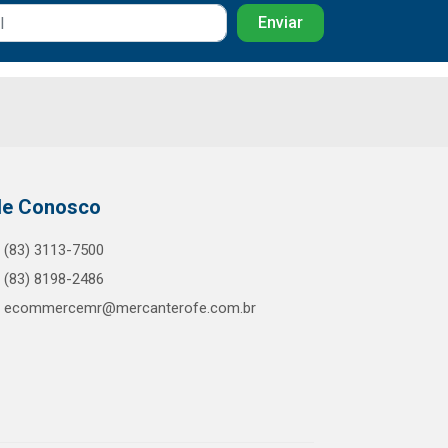
le Conosco
(83) 3113-7500
(83) 8198-2486
ecommercemr@mercanterofe.com.br