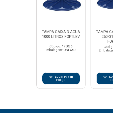
 CAIXA D AGUA
TAMPA CAIXA D AGUA
TAMPA C
/310 LITROS
1000 LITROS FORTLEV
250/3
FORTLEV
FO
Código: 175036
digo: 175038
Códig
Embalagem: UNIDADE
agem: UNIDADE
Embalag
LOGIN P/ VER
LOGIN P/ VER
LO
PREÇO
PREÇO
P