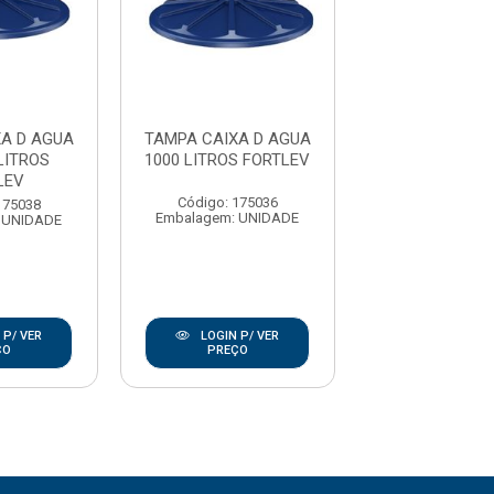
A D AGUA
TAMPA CAIXA D AGUA
TAMPA CAIXA 
LITROS
1000 LITROS FORTLEV
250/310 LI
LEV
FORTLE
Código: 175036
175038
Código: 175
Embalagem: UNIDADE
 UNIDADE
Embalagem: U
 P/ VER
LOGIN P/ VER
LOGIN P/
ÇO
PREÇO
PREÇO