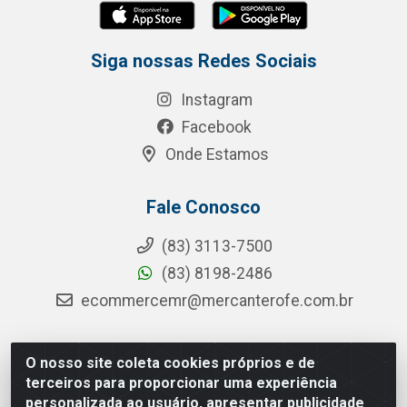
Siga nossas Redes Sociais
Instagram
Facebook
Onde Estamos
Fale Conosco
(83) 3113-7500
(83) 8198-2486
ecommercemr@mercanterofe.com.br
O nosso site coleta cookies próprios e de
MR Distribuidora - Rua Hortêncio Ribeiro de Luna, 3777 -
terceiros para proporcionar uma experiência
Distrito Industrial, João Pessoa/PB - CEP 58081-400 -
personalizada ao usuário, apresentar publicidade