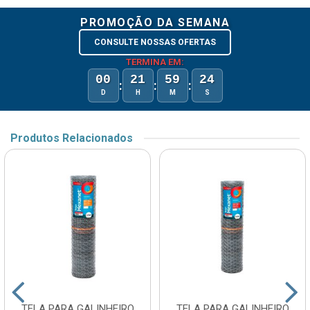
PROMOÇÃO DA SEMANA
CONSULTE NOSSAS OFERTAS
TERMINA EM:
00
21
59
24
:
:
:
D
H
M
S
Produtos Relacionados
TELA PARA GALINHEIRO
TELA PARA GALINHEIRO