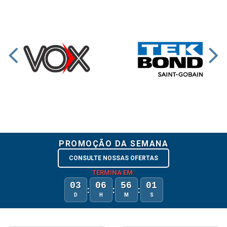
PROMOÇÃO DA SEMANA
CONSULTE NOSSAS OFERTAS
TERMINA EM:
03
06
56
00
:
:
:
D
H
M
S