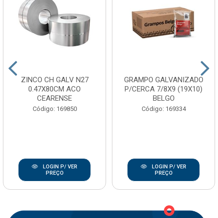
ZINCO CH GALV N27
GRAMPO GALVANIZADO
0.47X80CM ACO
P/CERCA 7/8X9 (19X10)
CEARENSE
BELGO
Código: 169850
Código: 169334
LOGIN P/ VER
LOGIN P/ VER
PREÇO
PREÇO