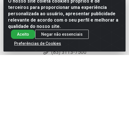
O nosso site coleta cookies próprios e de
Instagram
terceiros para proporcionar uma experiência
personalizada ao usuário, apresentar publicidade
Facebook
relevante de acordo com o seu perfil e melhorar a
Onde Estamos
qualidade do nosso site.
Aceito
Negar não essenciais
Fale Conosco
Preferências de Cookies
(83) 3113-7500
(83) 8198-2486
ecommercemr@mercanterofe.com.br
MR Distribuidora - Rua Hortêncio Ribeiro de Luna, 3777 -
Distrito Industrial, João Pessoa/PB - CEP 58081-400 - CNPJ
35.428.312/0001-85