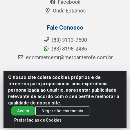
Facebook
Onde Estamos
Fale Conosco
(83) 3113-7500
(83) 8198-2486
ecommercemr@mercanterofe.com.br
O nosso site coleta cookies próprios e de
MR Distribuidora - Rua Hortêncio Ribeiro de Luna, 3777 -
terceiros para proporcionar uma experiência
Distrito Industrial, João Pessoa/PB - CEP 58081-400 -
personalizada ao usuário, apresentar publicidade
CNPJ 35.428.312/0001-85
relevante de acordo com o seu perfil e melhorar a
qualidade do nosso site.
Aceito
Negar não essenciais
Preferências de Cookies