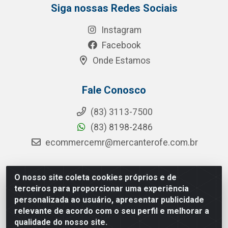
Siga nossas Redes Sociais
Instagram
Facebook
Onde Estamos
Fale Conosco
(83) 3113-7500
(83) 8198-2486
ecommercemr@mercanterofe.com.br
O nosso site coleta cookies próprios e de
MR Distribuidora - Rua Hortêncio Ribeiro de Luna, 3777 -
terceiros para proporcionar uma experiência
Distrito Industrial, João Pessoa/PB - CEP 58081-400 -
personalizada ao usuário, apresentar publicidade
CNPJ 35.428.312/0001-85
relevante de acordo com o seu perfil e melhorar a
qualidade do nosso site.