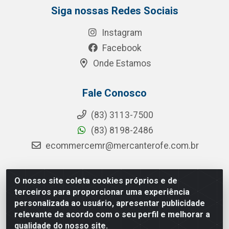
Siga nossas Redes Sociais
Instagram
Facebook
Onde Estamos
Fale Conosco
(83) 3113-7500
(83) 8198-2486
ecommercemr@mercanterofe.com.br
O nosso site coleta cookies próprios e de
MR Distribuidora - Rua Hortêncio Ribeiro de Luna, 3777 -
terceiros para proporcionar uma experiência
Distrito Industrial, João Pessoa/PB - CEP 58081-400 -
personalizada ao usuário, apresentar publicidade
CNPJ 35.428.312/0001-85
relevante de acordo com o seu perfil e melhorar a
qualidade do nosso site.