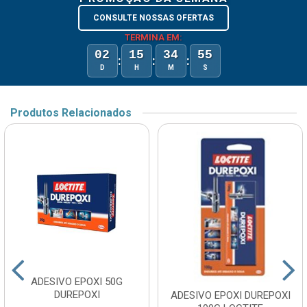
CONSULTE NOSSAS OFERTAS
TERMINA EM:
02
15
34
55
:
:
:
D
H
M
S
Produtos Relacionados
ADESIVO EPOXI 50G
DUREPOXI
ADESIVO EPOXI DUREPOXI