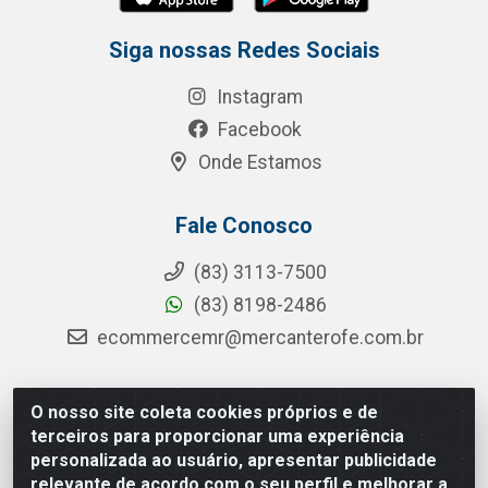
Siga nossas Redes Sociais
Instagram
Facebook
Onde Estamos
Fale Conosco
(83) 3113-7500
(83) 8198-2486
ecommercemr@mercanterofe.com.br
O nosso site coleta cookies próprios e de
MR Distribuidora - Rua Hortêncio Ribeiro de Luna, 3777 -
terceiros para proporcionar uma experiência
Distrito Industrial, João Pessoa/PB - CEP 58081-400 -
personalizada ao usuário, apresentar publicidade
CNPJ 35.428.312/0001-85
relevante de acordo com o seu perfil e melhorar a