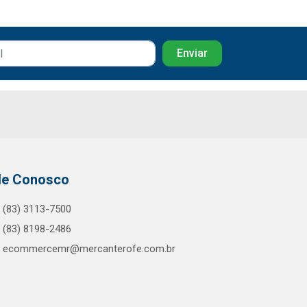
le Conosco
(83) 3113-7500
(83) 8198-2486
ecommercemr@mercanterofe.com.br