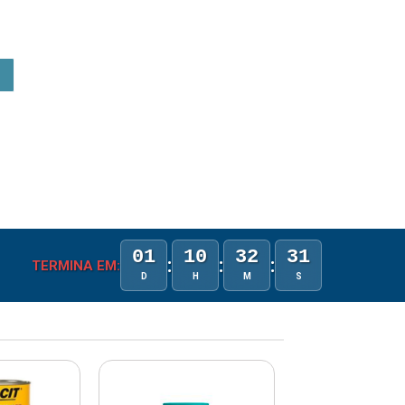
01
10
32
30
:
:
:
TERMINA EM:
D
H
M
S