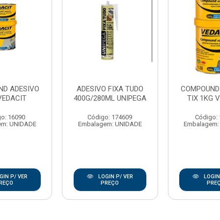
D ADESIVO
ADESIVO FIXA TUDO
COMPOUND
VEDACIT
400G/280ML UNIPEGA
TIX 1KG 
o: 16090
Código: 174609
Código:
em: UNIDADE
Embalagem: UNIDADE
Embalagem:
GIN P/ VER
LOGIN P/ VER
LOGIN
REÇO
PREÇO
PRE