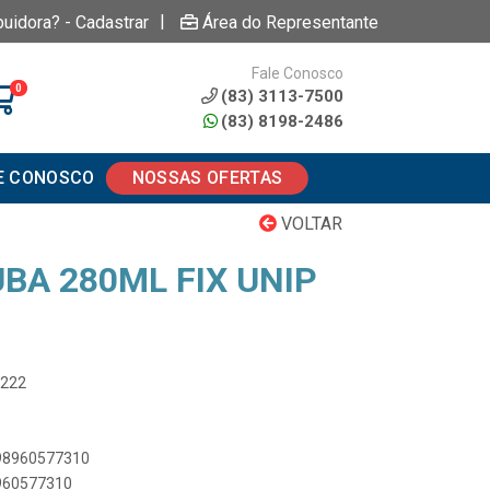
|
buidora? - Cadastrar
Área do Representante
Fale Conosco
0
(83) 3113-7500
(83) 8198-2486
E CONOSCO
NOSSAS OFERTAS
VOLTAR
BA 280ML FIX UNIP
0222
898960577310
8960577310