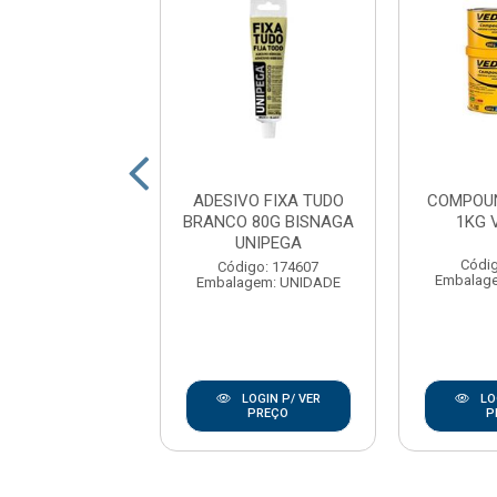
VO FIXA CUBA
ADESIVO FIXA TUDO
COMPOUN
ISTER TEKBOND
BRANCO 80G BISNAGA
1KG 
UNIPEGA
digo: 171596
Códig
Código: 174607
agem: UNIDADE
Embalag
Embalagem: UNIDADE
LOGIN P/ VER
LOGIN P/ VER
LO
PREÇO
PREÇO
P