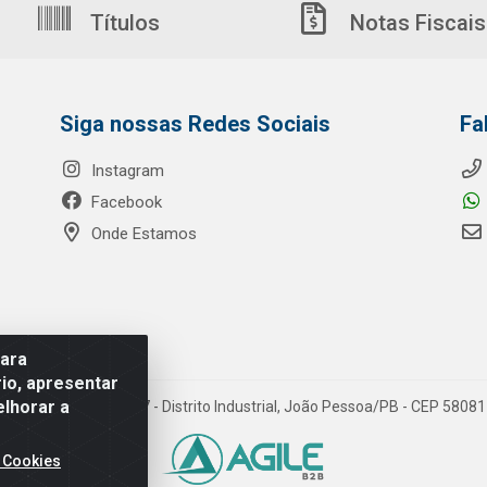
Títulos
Notas Fiscais
Siga nossas Redes Sociais
Fa
Instagram
Facebook
Onde Estamos
para
io, apresentar
elhorar a
o Ribeiro de Luna, 3777 - Distrito Industrial, João Pessoa/PB - CEP 580
 Cookies