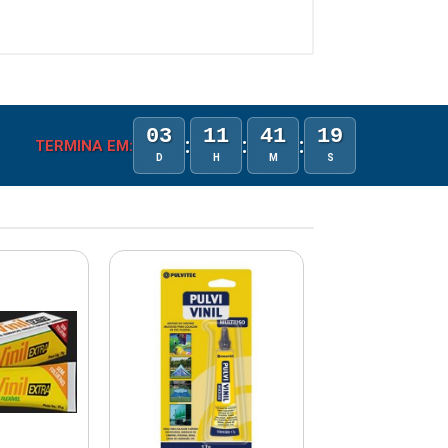
03
11
41
19
:
:
:
TERMINA EM:
D
H
M
S