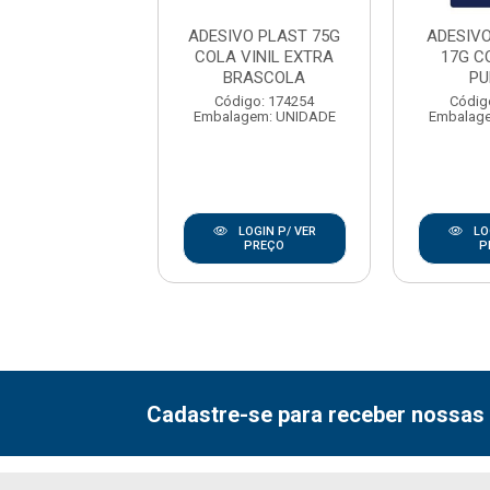
IVO PLASTICO
ADESIVO PLAST 75G
ADESIV
A VINIL 17G
COLA VINIL EXTRA
17G C
RASCOLA
BRASCOLA
PU
digo: 176968
Código: 174254
Códig
agem: UNIDADE
Embalagem: UNIDADE
Embalag
LOGIN P/ VER
LOGIN P/ VER
LO
PREÇO
PREÇO
P
Cadastre-se para receber nossas 