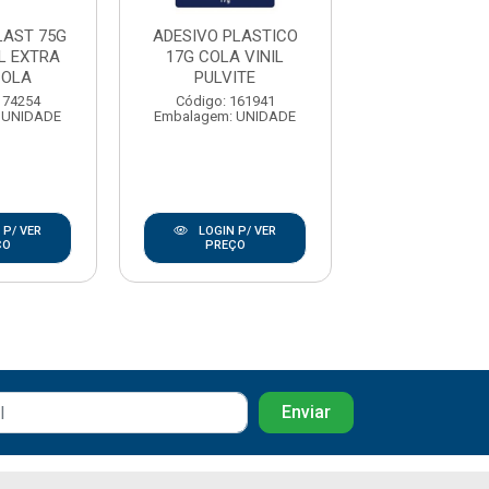
LAST 75G
ADESIVO PLASTICO
ADESIVO PLA
L EXTRA
17G COLA VINIL
COLA VINIL
COLA
PULVITE
BRASCO
174254
Código: 161941
Código: 176
 UNIDADE
Embalagem: UNIDADE
Embalagem: U
 P/ VER
LOGIN P/ VER
LOGIN P/
ÇO
PREÇO
PREÇO