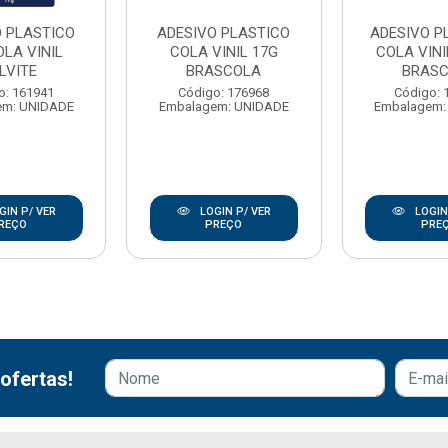
O PLASTICO
ADESIVO PLASTICO
ADESIVO P
OLA VINIL
COLA VINIL 17G
COLA VINI
LVITE
BRASCOLA
BRAS
o: 161941
Código: 176968
Código: 
em: UNIDADE
Embalagem: UNIDADE
Embalagem:
GIN P/ VER
LOGIN P/ VER
LOGIN
REÇO
PREÇO
PRE
ofertas!