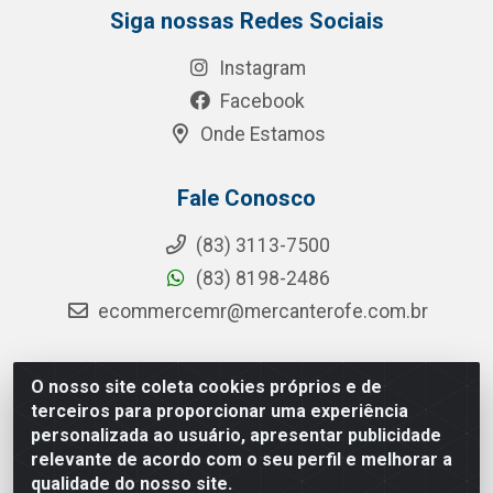
Siga nossas Redes Sociais
Instagram
Facebook
Onde Estamos
Fale Conosco
(83) 3113-7500
(83) 8198-2486
ecommercemr@mercanterofe.com.br
O nosso site coleta cookies próprios e de
MR Distribuidora - Rua Hortêncio Ribeiro de Luna, 3777 -
terceiros para proporcionar uma experiência
Distrito Industrial, João Pessoa/PB - CEP 58081-400 - CNPJ
personalizada ao usuário, apresentar publicidade
35.428.312/0001-85
relevante de acordo com o seu perfil e melhorar a
qualidade do nosso site.