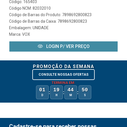
Código: 165403
Código NCM: 82032010
Código de Barras do Produto: 7898692800823
Código de Barras da Caixa: 7898692800823
Embalagem: UNIDADE
Marca:
VOX
LOGIN P/ VER PREÇO
PROMOÇÃO DA SEMANA
CONSULTE NOSSAS OFERTAS
TERMINA EM:
01
19
44
50
:
:
:
D
H
M
S
Cadastre-se para receber nossas