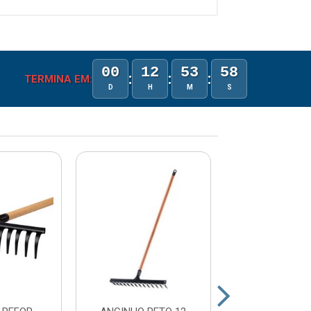
00
12
53
58
:
:
:
TERMINA EM:
D
H
M
S