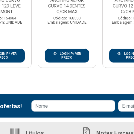
HO CURVO
ANCINHO REFOR
ANCINHO
 12D LEVE
CURVO 14 DENTES
CURVO 12
AMONT
C/CB MAX
C/CB 
o: 154984
Código: 168550
Código: 
em: UNIDADE
Embalagem: UNIDADE
Embalagem:
GIN P/ VER
LOGIN P/ VER
LOGIN
REÇO
PREÇO
PRE
ofertas!
Títulos
Notas Fiscais