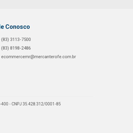
le Conosco
(83) 3113-7500
(83) 8198-2486
ecommercemr@mercanterofe.com.br
81-400 - CNPJ 35.428.312/0001-85