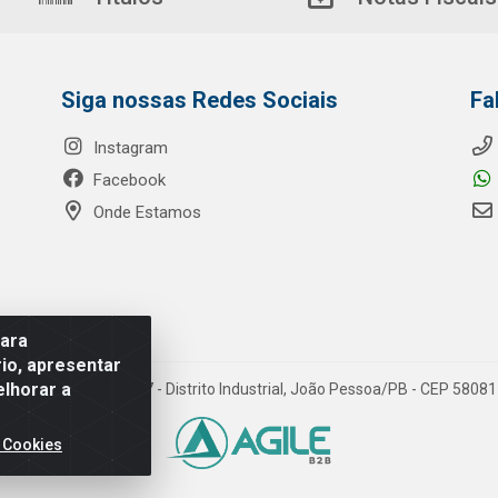
Siga nossas Redes Sociais
Fa
Instagram
Facebook
Onde Estamos
para
io, apresentar
elhorar a
o Ribeiro de Luna, 3777 - Distrito Industrial, João Pessoa/PB - CEP 580
 Cookies