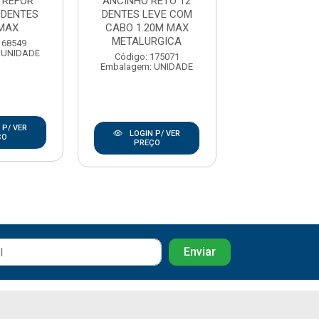
 REFOR
ANCINHO RETO 12
ANCINHO MET
 DENTES
DENTES LEVE COM
CURVO LEVE
MAX
CABO 1.20M MAX
DENTES, C
METALURGICA
MADEIRA 145 
168549
 UNIDADE
Código: 175071
Código: 168
Embalagem: UNIDADE
Embalagem: U
 P/ VER
LOGIN P/ VER
LOGIN P/
ÇO
PREÇO
PREÇO