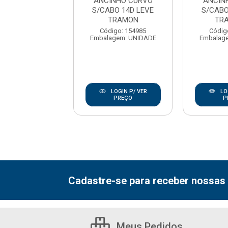
NHO CURVO S/
ANCINHO CURVO
ANCIN
16D 77101/164
S/CABO 14D LEVE
S/CABO
TRAM
TRAMON
TR
digo: 154986
Código: 154985
Códig
agem: UNIDADE
Embalagem: UNIDADE
Embalag
LOGIN P/ VER
LOGIN P/ VER
LO
PREÇO
PREÇO
P
Cadastre-se para receber nossas 
Meus Pedidos