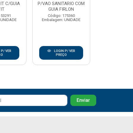
IT C/GUIA
P/VAO SANITARIO COM
P/VASO SANIT
IT
GUIA FIRLON
PULVIT
153291
Código: 175360
Código: 153
 UNIDADE
Embalagem: UNIDADE
Embalagem: U
 P/ VER
LOGIN P/ VER
LOGIN P/
ÇO
PREÇO
PREÇO