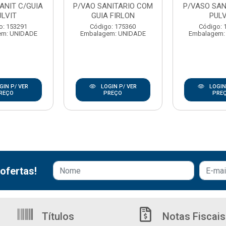
ANIT C/GUIA
P/VAO SANITARIO COM
P/VASO SAN
ULVIT
GUIA FIRLON
PULV
o: 153291
Código: 175360
Código: 
em: UNIDADE
Embalagem: UNIDADE
Embalagem:
GIN P/ VER
LOGIN P/ VER
LOGIN
REÇO
PREÇO
PRE
ofertas!
Títulos
Notas Fiscais