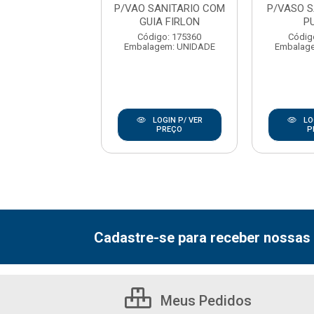
 SANIT C/GUIA
P/VAO SANITARIO COM
P/VASO S
PULVIT
GUIA FIRLON
P
digo: 153291
Código: 175360
Códig
agem: UNIDADE
Embalagem: UNIDADE
Embalag
LOGIN P/ VER
LOGIN P/ VER
LO
PREÇO
PREÇO
P
Cadastre-se para receber nossas 
Meus Pedidos