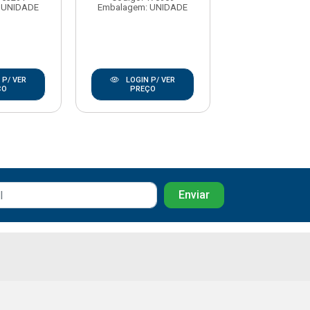
 UNIDADE
Embalagem: UNIDADE
Embalagem: U
 P/ VER
LOGIN P/ VER
LOGIN P/
ÇO
PREÇO
PREÇO