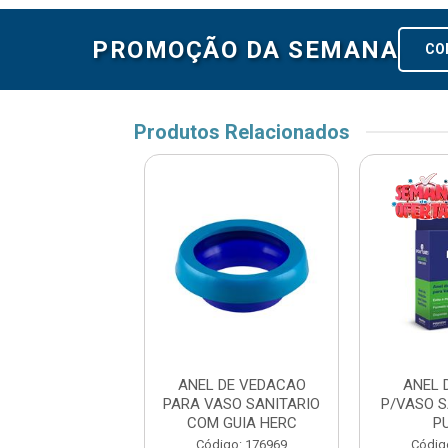
PROMOÇÃO DA SEMANA
CO
Produtos Relacionados
L DE VEDAC
ANEL DE VEDACAO
ANEL 
 SANIT C/GUIA
PARA VASO SANITARIO
P/VASO S
PULVIT
COM GUIA HERC
P
digo: 153291
Código: 176969
Códig