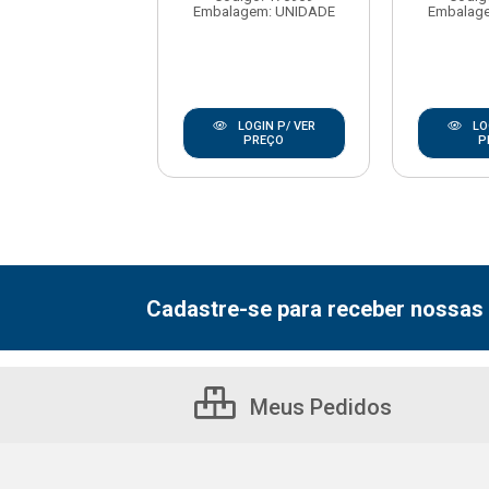
agem: UNIDADE
Embalagem: UNIDADE
Embalag
LOGIN P/ VER
LOGIN P/ VER
LO
PREÇO
PREÇO
P
Cadastre-se para receber nossas 
Meus Pedidos