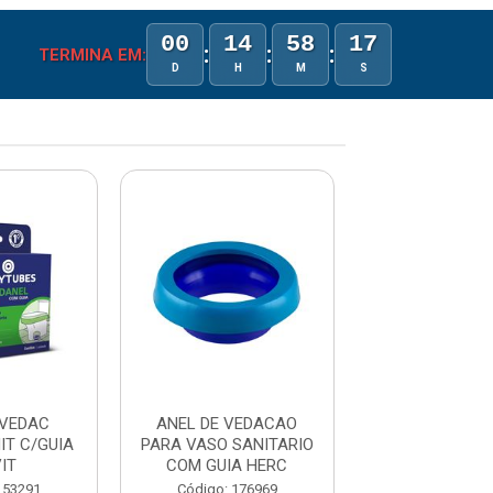
00
14
58
17
:
:
:
TERMINA EM:
D
H
M
S
 VEDAC
ANEL DE VEDACAO
ANEL DE V
IT C/GUIA
PARA VASO SANITARIO
P/VASO SANIT
IT
COM GUIA HERC
PULVIT
153291
Código: 176969
Código: 153