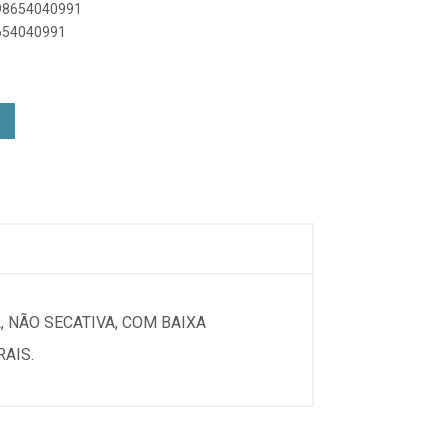
898654040991
8654040991
 NÃO SECATIVA, COM BAIXA
AIS.