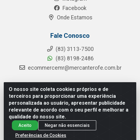
Facebook
Onde Estamos
Fale Conosco
(83) 3113-7500
(83) 8198-2486
ecommercemr@mercanterofe.com.br
O nosso site coleta cookies próprios e de
MR Distribuidora - Rua Hortêncio Ribeiro de Luna, 3777 -
terceiros para proporcionar uma experiência
Distrito Industrial, João Pessoa/PB - CEP 58081-400 -
personalizada ao usuário, apresentar publicidade
CNPJ 35.428.312/0001-85
relevante de acordo com o seu perfil e melhorar a
qualidade do nosso site.
Aceito
Negar não essenciais
Preferências de Cookies