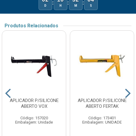
02
10
32
04
:
:
:
D
H
M
S
Produtos Relacionados
APLICADOR P/SILICONE
APLICADOR P/SILICONE
ABERTO VOX
ABERTO FERTAK
Código: 157020
Código: 173401
Embalagem: Unidade
Embalagem: UNIDADE