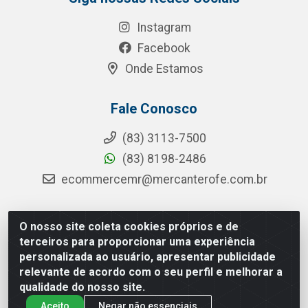
Instagram
Facebook
Onde Estamos
Fale Conosco
(83) 3113-7500
(83) 8198-2486
ecommercemr@mercanterofe.com.br
O nosso site coleta cookies próprios e de
MR Distribuidora - Rua Hortêncio Ribeiro de Luna, 3777 -
terceiros para proporcionar uma experiência
Distrito Industrial, João Pessoa/PB - CEP 58081-400 -
personalizada ao usuário, apresentar publicidade
CNPJ 35.428.312/0001-85
relevante de acordo com o seu perfil e melhorar a
qualidade do nosso site.
Aceito
Negar não essenciais