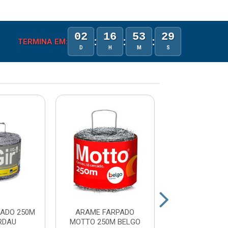
02
16
53
29
:
:
:
TERMINA EM:
D
H
M
S
ADO 250M
ARAME FARPADO
ARAME FARPAD
RDAU
MOTTO 250M BELGO
ELEFANTE G