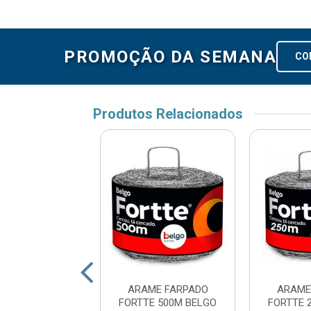
PROMOÇÃO DA SEMANA
CO
Produtos Relacionados
 FARPADO 500M
ARAME FARPADO
ARAME
VOX
FORTTE 500M BELGO
FORTTE 