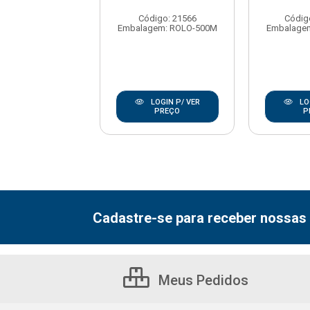
digo: 175770
Código: 21566
Códig
gem: ROLO-500M
Embalagem: ROLO-500M
Embalage
LOGIN P/ VER
LOGIN P/ VER
LO
PREÇO
PREÇO
P
Cadastre-se para receber nossas 
Meus Pedidos