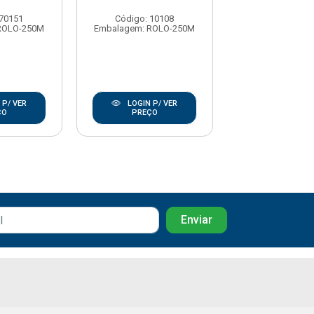
 70151
Código: 10108
Código: 1
ROLO-250M
Embalagem: ROLO-250M
Embalagem: RO
 P/ VER
LOGIN P/ VER
LOGIN P/
ÇO
PREÇO
PREÇO