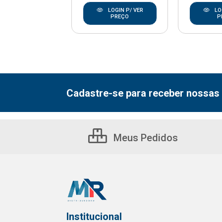
LOGIN P/ VER
LOGIN P/ VER
LO
PREÇO
PREÇO
P
Cadastre-se para receber nossas 
Meus Pedidos
Institucional