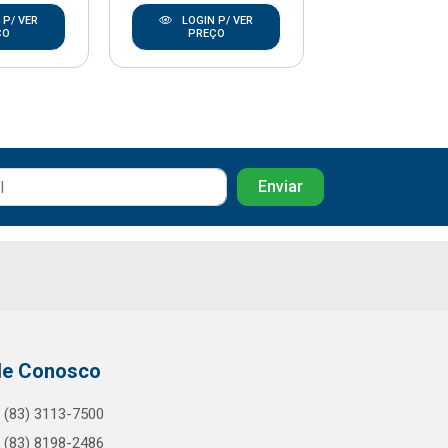
 P/ VER
LOGIN P/ VER
LOGIN P/
ÇO
PREÇO
PREÇO
le Conosco
(83) 3113-7500
(83) 8198-2486