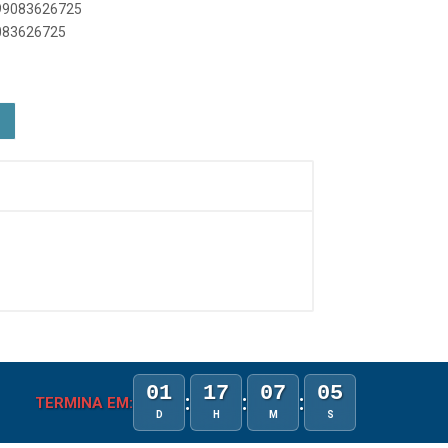
899083626725
9083626725
01
17
07
05
:
:
:
TERMINA EM:
D
H
M
S