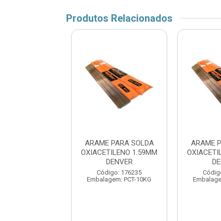
Produtos Relacionados
ME P/SOLDA
ARAME PARA SOLDA
ARAME P
 1,59MM STAR
OXIACETILENO 1.59MM
OXIACETI
DENVER
DE
digo: 171336
Código: 176235
Códig
agem: PCT-1KG
Embalagem: PCT-10KG
Embalage