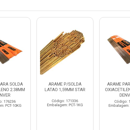
ARA SOLDA
ARAME P/SOLDA
ARAME PAR
LENO 2.38MM
LATAO 1,59MM STAR
OXIACETILE
NVER
DEN
Código: 171336
o: 176236
Código: 
Embalagem: PCT-1KG
m: PCT-10KG
Embalagem: