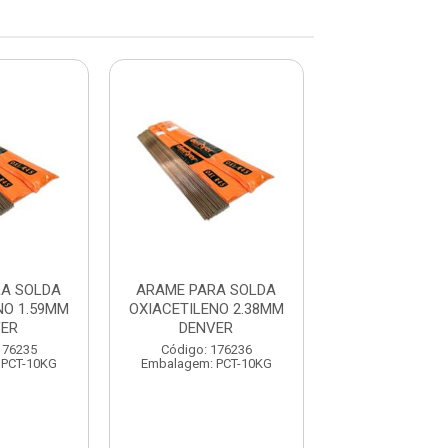
A SOLDA
ARAME PARA SOLDA
ARAME P/S
NO 1.59MM
OXIACETILENO 2.38MM
LATAO 1,59M
VER
DENVER
Código: 171
176235
Código: 176236
Embalagem: P
 PCT-10KG
Embalagem: PCT-10KG